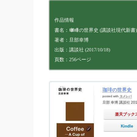
作品情報
書名：
珈琲
の世界史 (講談社現代新書)
著者：旦部幸博
出版：講談社 (2017/10/18)
頁数：256ページ
珈琲の世界史
posted with
ヨメレバ
旦部 幸博 講談社 20
楽天ブック
Kindle