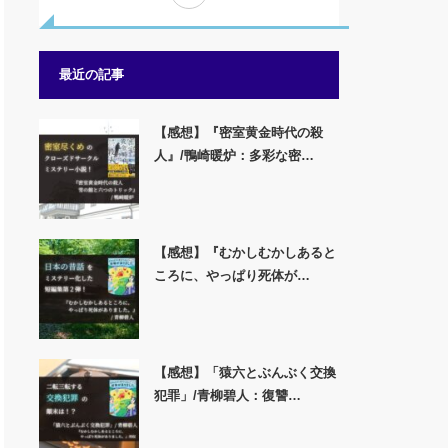
最近の記事
【感想】『密室黄金時代の殺
人』/鴨崎暖炉：多彩な密…
【感想】『むかしむかしあると
ころに、やっぱり死体が…
【感想】「猿六とぶんぶく交換
犯罪」/青柳碧人：復讐…