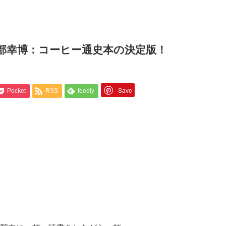
旦部幸博：コーヒー通史本の決定版！
Save
Pocket
RSS
feedly