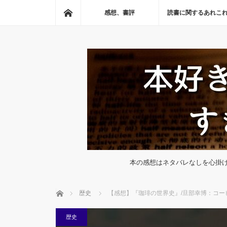
ホーム
感想、書評
読書に関するあれこ
本の感想はネタバレなしを心掛
ホーム
歴史
【感想】『珈琲の世界史』/旦部幸博：コー
歴史