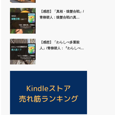
【感想】「真相・猿蟹合戦」/
青柳碧人：猿蟹合戦の真…
【感想】「わらしべ多重殺
人」/青柳碧人：『わらしべ…