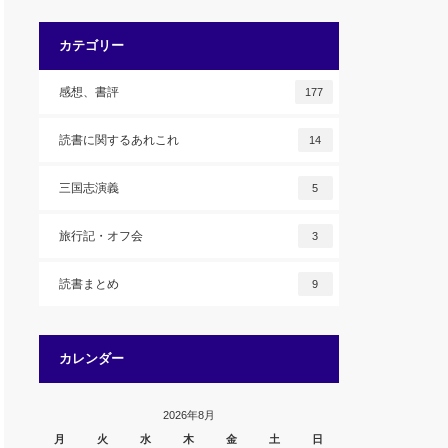
カテゴリー
感想、書評
177
読書に関するあれこれ
14
三国志演義
5
旅行記・オフ会
3
読書まとめ
9
カレンダー
2026年8月
月
火
水
木
金
土
日