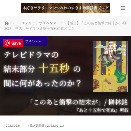
ホーム
ミステリー、サスペンス
【感想】「このあと衝撃の結末が」/榊
林銘：見逃したドラマ終盤十五秒の真相は？
ミステリー、サスペンス
Save
2022.05.8
（最終更新日：2022.05.11)