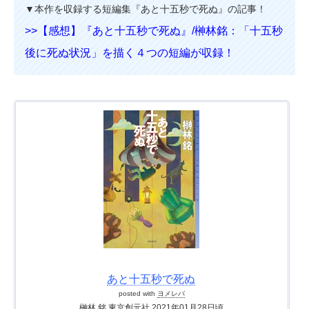
▼本作を収録する短編集『あと十五秒で死ぬ』の記事！
>>【感想】『あと十五秒で死ぬ』/榊林銘：「十五秒
後に死ぬ状況」を描く４つの短編が収録！
あと十五秒で死ぬ
posted with
ヨメレバ
榊林 銘 東京創元社 2021年01月28日頃