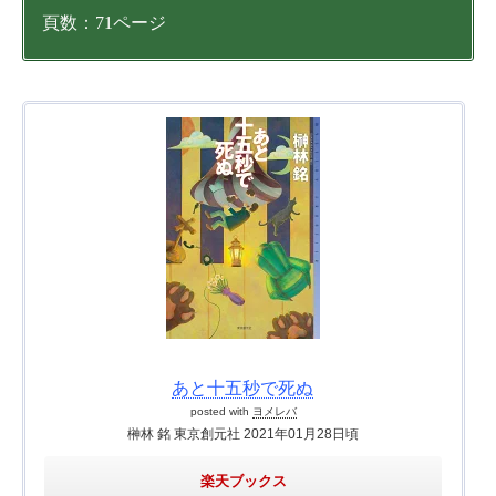
頁数：71
ページ
あと十五秒で死ぬ
posted with
ヨメレバ
榊林 銘 東京創元社 2021年01月28日頃
楽天ブックス